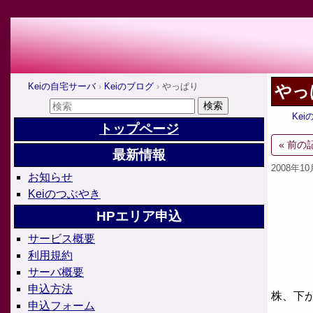
Keiの自宅サーバ
Keiのブログ
やっぱり
やっ
Ke
トップページ
« 前の
最新情報
2008年1
お知らせ
Keiのつぶやき
HPエリア申込
サービス概要
利用規約
サーバ概要
申込方法
株、下
申込フォーム