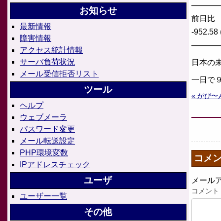
———
お知らせ
前日比
最新情報
-952.58 
障害情報
———
アクセス統計情報
サーバ負荷状況
日本の
メール受信拒否リスト
一日で
ツール
« がび〜
ヘルプ
ウェブメーラ
パスワード変更
メール転送設定
PHP環境変数
コメ
IPアドレスチェック
ユーザ
メール
コメント
ユーザー一覧
その他