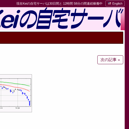
現在Keiの自宅サーバは30日間と 12時間 58分の間連続稼働中
English
次の記事 »