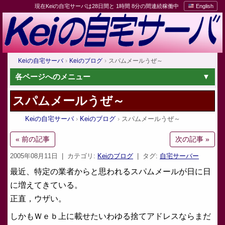
現在Keiの自宅サーバは28日間と 1時間 8分の間連続稼働中
English
Keiの自宅サーバ
Keiのブログ
スパムメールうぜ～
各ページへのメニュー
スパムメールうぜ～
Keiの自宅サーバ
Keiのブログ
スパムメールうぜ～
« 前の記事
次の記事 »
2005年08月11日
| カテゴリ:
Keiのブログ
| タグ:
自宅サーバー
最近、特定の業者からと思われるスパムメールが日に日
に増えてきている。
正直，ウザい。
しかもＷｅｂ上に載せたいわゆる捨てアドレスならまだ