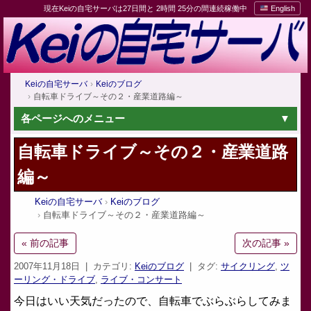
現在Keiの自宅サーバは27日間と 2時間 25分の間連続稼働中
English
Keiの自宅サーバ
Keiのブログ
自転車ドライブ～その２・産業道路編～
各ページへのメニュー
自転車ドライブ～その２・産業道路
編～
Keiの自宅サーバ
Keiのブログ
自転車ドライブ～その２・産業道路編～
« 前の記事
次の記事 »
2007年11月18日
| カテゴリ:
Keiのブログ
| タグ:
サイクリング
,
ツ
ーリング・ドライブ
,
ライブ・コンサート
今日はいい天気だったので、自転車でぶらぶらしてみま