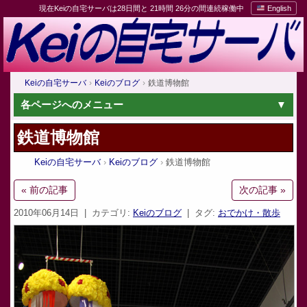
現在Keiの自宅サーバは28日間と 21時間 26分の間連続稼働中
English
Keiの自宅サーバ
Keiのブログ
鉄道博物館
各ページへのメニュー
鉄道博物館
Keiの自宅サーバ
Keiのブログ
鉄道博物館
« 前の記事
次の記事 »
2010年06月14日
| カテゴリ:
Keiのブログ
| タグ:
おでかけ・散歩