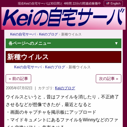
現在Keiの自宅サーバは30日間と 4時間 22分の間連続稼働中
English
Keiの自宅サーバ
Keiのブログ
新種ウイルス
各ページへのメニュー
新種ウイルス
Keiの自宅サーバ
Keiのブログ
新種ウイルス
« 前の記事
次の記事 »
2005年07月02日
| カテゴリ:
Keiのブログ
ウイルスというと，昔はファイルを消したり，不正終了
させるなどが想像できたが，最近となると
・画面のキャプチャを掲示板にアップロード
・マイドキュメントにあるファイルをWinnyなどのファ