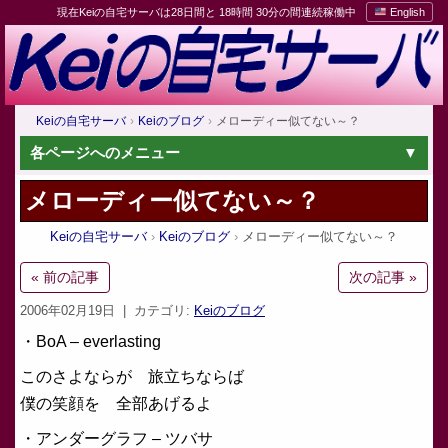
現在Keiの自宅サーバは28日間と 18時間 30分の間連続稼働中
English
Keiの自宅サーバ
Keiのブログ
メローディー似てない～？
各ページへのメニュー
メローディー似てない～？
Keiの自宅サーバ
Keiのブログ
メローディー似てない～？
« 前の記事
次の記事 »
2006年02月19日
| カテゴリ:
Keiのブログ
・BoA – everlasting
このさよならが 旅立ちならば
僕の笑顔を 全部あげるよ
・アンダーグラフ – ツバサ