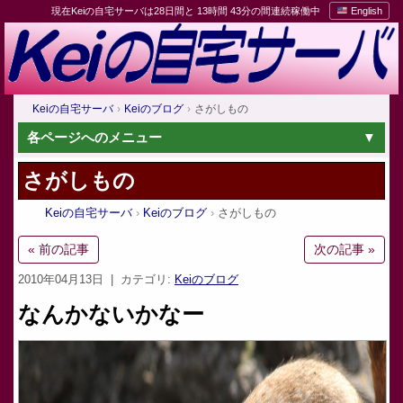
現在Keiの自宅サーバは28日間と 13時間 43分の間連続稼働中
English
Keiの自宅サーバ
Keiのブログ
さがしもの
各ページへのメニュー
さがしもの
Keiの自宅サーバ
Keiのブログ
さがしもの
« 前の記事
次の記事 »
2010年04月13日
| カテゴリ:
Keiのブログ
なんかないかなー