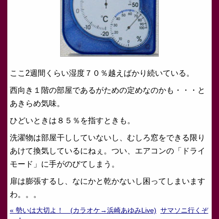
ここ2週間くらい湿度７０％越えばかり続いている。
西向き１階の部屋であるがための定めなのかも・・・と
あきらめ気味。
ひどいときは８５％を指すときも。
洗濯物は部屋干ししていないし、むしろ窓をできる限り
あけて換気しているにねぇ。つい、エアコンの「ドライ
モード」に手がのびてしまう。
扉は膨張するし、なにかと乾かないし困ってしまいます
わ。。。
« 勢いは大切よ！ (カラオケ→浜崎あゆみLive)
サマソニ行くぞ