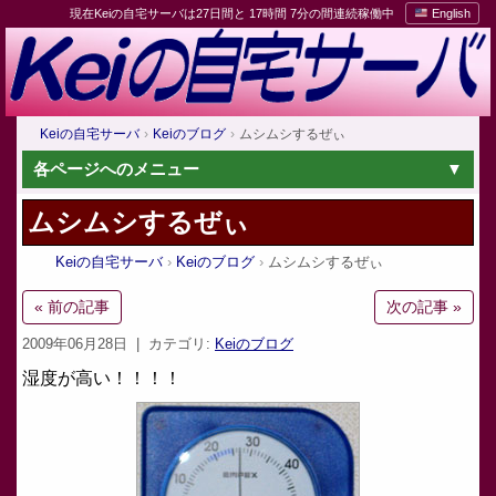
現在Keiの自宅サーバは27日間と 17時間 7分の間連続稼働中
English
Keiの自宅サーバ
Keiのブログ
ムシムシするぜぃ
各ページへのメニュー
ムシムシするぜぃ
Keiの自宅サーバ
Keiのブログ
ムシムシするぜぃ
« 前の記事
次の記事 »
2009年06月28日
| カテゴリ:
Keiのブログ
湿度が高い！！！！