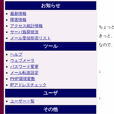
お知らせ
最新情報
障害情報
アクセス統計情報
ちょっ
サーバ負荷状況
きっと
メール受信拒否リスト
なので
ツール
ヘルプ
ウェブメーラ
パスワード変更
↓
メール転送設定
PHP環境変数
IPアドレスチェック
ユーザ
↓
ユーザー一覧
その他