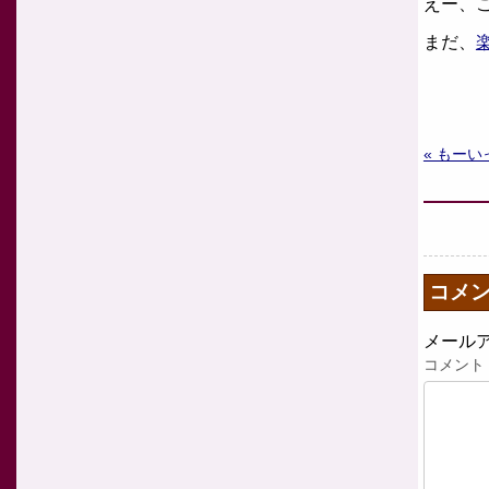
えー、
まだ、
« もー
コメ
メール
コメント