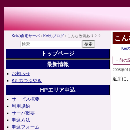
Keiの自宅サーバ
Keiのブログ
こんな改装あり？？
こん
Ke
トップページ
« 前の
最新情報
2008年0
お知らせ
近所に
Keiのつぶやき
HPエリア申込
サービス概要
利用規約
サーバ概要
申込方法
申込フォーム