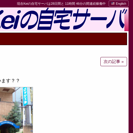
現在Keiの自宅サーバは28日間と 11時間 46分の間連続稼働中
English
次の記事 »
います？？