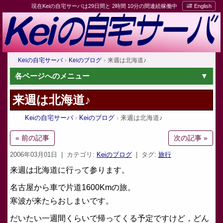
現在Keiの自宅サーバは29日間と 2時間 10分の間連続稼働中
English
Keiの自宅サーバ
Keiのブログ
来週は北海道♪
各ページへのメニュー
来週は北海道♪
Keiの自宅サーバ
Keiのブログ
来週は北海道♪
« 前の記事
次の記事 »
2006年03月01日
| カテゴリ:
Keiのブログ
| タグ:
旅行
来週は北海道に行って参ります。
名古屋から車で片道1600Kmの旅。
寒波が来たらおしまいです。
だいたい一週間くらいで帰ってくる予定ですけど，どん