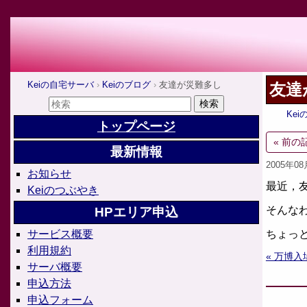
Keiの自宅サーバ
Keiのブログ
友達が災難多し
友達
Ke
トップページ
« 前の
最新情報
2005年0
お知らせ
最近，
Keiのつぶやき
そんな
HPエリア申込
ちょっ
サービス概要
利用規約
« 万博入
サーバ概要
申込方法
申込フォーム