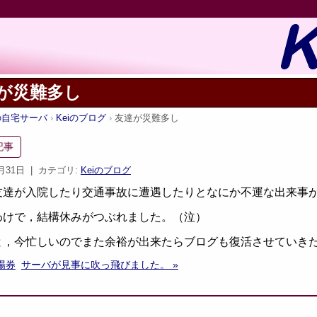
が災難多し
iの自宅サーバ
Keiのブログ
友達が災難多し
記事
8月31日
| カテゴリ:
Keiのブログ
友達が入院したり交通事故に遭遇したりとなにか不運な出来事
わけで，結構休みがつぶれました。（泣）
と，今忙しいのでまた余裕が出来たらブログも復活させていき
場券
サーバが見事に吹っ飛びました。 »