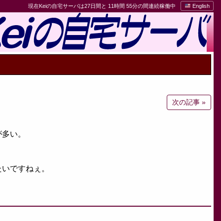
現在Keiの自宅サーバは27日間と 11時間 55分の間連続稼働中
English
次の記事 »
が多い。
たいですねぇ。