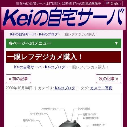
現在Keiの自宅サーバは27日間と 12時間 27分の間連続稼働中
English
Keiの自宅サーバ
Keiのブログ
一眼レフデジカメ購入！
各ページへのメニュー
一眼レフデジカメ購入！
Keiの自宅サーバ
Keiのブログ
一眼レフデジカメ購入！
« 前の記事
次の記事 »
2009年10月04日
| カテゴリ:
Keiのブログ
| タグ:
カメラ・写真