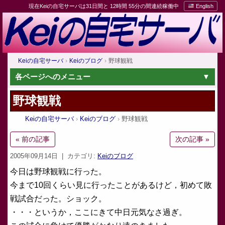
現在Keiの自宅サーバは31日間と 12時間 55分の間連続稼働中
English
Keiの自宅サーバ
Keiのブログ
野球観戦
各ページへのメニュー
野球観戦
Keiの自宅サーバ
Keiのブログ
野球観戦
« 前の記事
次の記事 »
2005年09月14日
| カテゴリ:
Keiのブログ
今日は野球観戦に行った。
今まで10回くらい見に行ったことがあるけど，初めて敗
戦試合だった。ショック。
・・・というか，ここにきて中日元気なさ過ぎ。