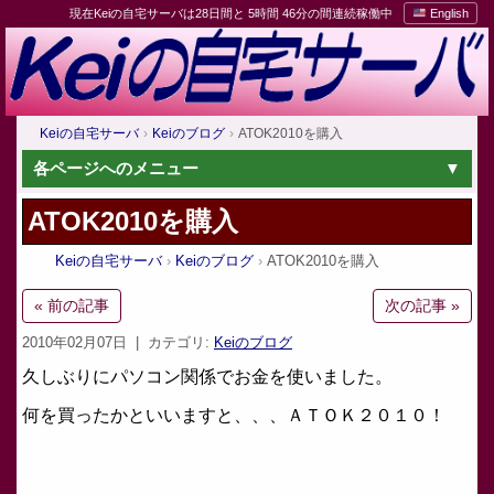
現在Keiの自宅サーバは28日間と 5時間 46分の間連続稼働中
English
Keiの自宅サーバ
Keiのブログ
ATOK2010を購入
各ページへのメニュー
ATOK2010を購入
Keiの自宅サーバ
Keiのブログ
ATOK2010を購入
« 前の記事
次の記事 »
2010年02月07日
| カテゴリ:
Keiのブログ
久しぶりにパソコン関係でお金を使いました。
何を買ったかといいますと、、、ＡＴＯＫ２０１０！