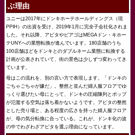
ぶ理由
ユニーは2017年にドンキホーテホールディングス（現
PPIH）の出資を受け、2019年1月に完全子会社化されま
した。それ以降、アピタやピアゴはMEGAドン・キホー
テUNYへの業態転換が進んでいます。180店舗のうち
100店舗ほどをドンキとのダブルネーム業態に転換する
計画が公表されていて、街の景色は少しずつ変わってき
ています。
母はこの流れを、別の言い方で表現します。「ドンキの
ごちゃごちゃが嫌だ」。整然と並んだ婦人服フロアでゆ
っくり選びたい母にとって、ドンキの圧縮陳列とポップ
が氾濫する空気は落ち着かないようです。アピタの整然
とした売り場と、ある程度の広さを持った婦人服フロア
が、母の気分転換に合っている。これが、ドンキ化の波
の中でわざわざアピタを選ぶ理由になっています。