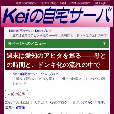
現在Keiの自宅サーバは29日間と 15時間 0分の間連続稼働中
English
Keiの自宅サーバ
Keiのブログ
週末は愛知のアピタを巡る——母との時間と、ドンキ化の流れの中で
各ページへのメニュー
週末は愛知のアピタを巡る——母と
の時間と、ドンキ化の流れの中で
Keiの自宅サーバ
Keiのブログ
週末は愛知のアピタを巡る——母との時間と、ドンキ化の流
れの中で
« 前の記事
2026年06月21日
| カテゴリ:
Keiのブログ
| タグ:
おでかけ・散歩
,
愛知・名古屋