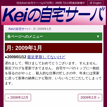
現在Keiの自宅サーバは27日間と 2時間 7分の間連続稼働中
English
Keiの自宅サーバ
月: 2009年1月
各ページへのメニュー
月:
2009年1月
●2009/01/12
最近更新してないけど
遅れまして。明けましておめでとうございます。 すんません。
最近ブログを更新できてません。 自宅サーバのトップに一枚絵
を張るのがやっと… 殺人的な仕事の忙しさの中、年末には実家
に戻って新車の納車にナビ取付、いろいろごだごだしてしまって
ます。
« 2008年12月
2009年2月 »