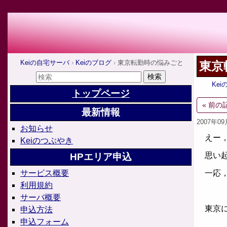
Keiの自宅サーバ
Keiのブログ
東京転勤時の悩みごと
東京
Ke
トップページ
« 前の
最新情報
2007年0
お知らせ
えー，
Keiのつぶやき
思い起
HPエリア申込
一応，
サービス概要
利用規約
サーバ概要
東京に
申込方法
申込フォーム