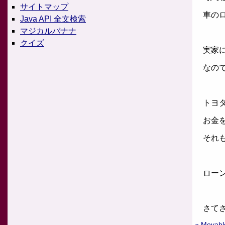
サイトマップ
車のロ
Java API 全文検索
マジカルバナナ
クイズ
実家に
なので
トヨタ
お金を
それも
ローン
さてさ
« Mova