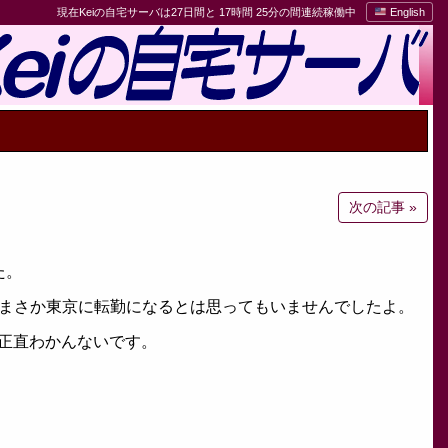
現在Keiの自宅サーバは27日間と 17時間 25分の間連続稼働中
English
次の記事 »
た。
，まさか東京に転勤になるとは思ってもいませんでしたよ。
正直わかんないです。