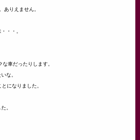
。ありえません。
味・・・。
クな車だったりします。
たいな。
ことになりました。
した。