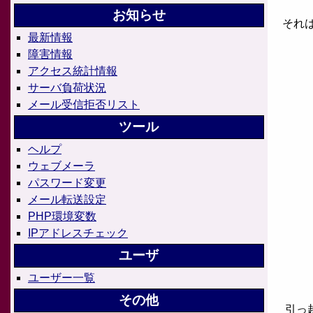
お知らせ
それは
最新情報
障害情報
アクセス統計情報
サーバ負荷状況
メール受信拒否リスト
ツール
ヘルプ
ウェブメーラ
パスワード変更
メール転送設定
PHP環境変数
IPアドレスチェック
ユーザ
ユーザー一覧
その他
引っ越