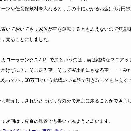
ーンや任意保険料を入れると，月の車にかかるお金は6万円超
置いておいても，家族が車を運転するとも思えないので無意
，売ることにしました。
カローラランクスZ MTで黒というのは，実は結構なマニアッ
かけずにそこそこ走る車，そして実用的にもなる車・・・み
あってか，68万円という結構いい値段で引き取ってもらえる
も精算し，きれいさっぱりな気分で東京に来ることができま
て次回は，東京の風景でも書いてみようと思います。
ble Type 4インストール
東京に来て・・・ »