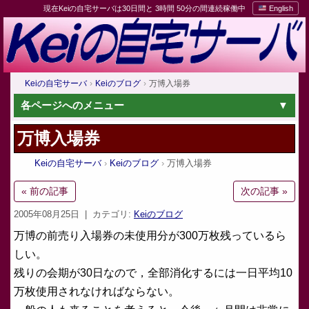
現在Keiの自宅サーバは30日間と 3時間 50分の間連続稼働中
English
Keiの自宅サーバ
Keiのブログ
万博入場券
各ページへのメニュー
万博入場券
Keiの自宅サーバ
Keiのブログ
万博入場券
« 前の記事
次の記事 »
2005年08月25日
| カテゴリ:
Keiのブログ
万博の前売り入場券の未使用分が300万枚残っているら
しい。
残りの会期が30日なので，全部消化するには一日平均10
万枚使用されなければならない。