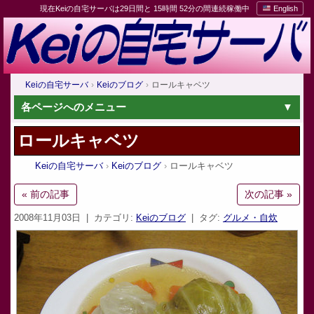
現在Keiの自宅サーバは29日間と 15時間 52分の間連続稼働中
English
Keiの自宅サーバ
Keiのブログ
ロールキャベツ
各ページへのメニュー
ロールキャベツ
Keiの自宅サーバ
Keiのブログ
ロールキャベツ
« 前の記事
次の記事 »
2008年11月03日
| カテゴリ:
Keiのブログ
| タグ:
グルメ・自炊