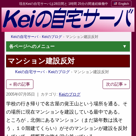
現在Keiの自宅サーバは28日間と 1時間 25分の間連続稼働中
English
Keiの自宅サーバ
Keiのブログ
マンション建設反対
各ページへのメニュー
マンション建設反対
Keiの自宅サーバ
Keiのブログ
マンション建設反対
« 前の記事
次の記事 »
2005年07月05日
| カテゴリ:
Keiのブログ
学校の行き帰りで名古屋の覚王山という場所を通る。そ
の場所に現在マンションを建設している最中である。
ところが，北側にあるマンション（まだ築年数は浅そ
う，１０階建てくらい）がそのマンションが建設を反対