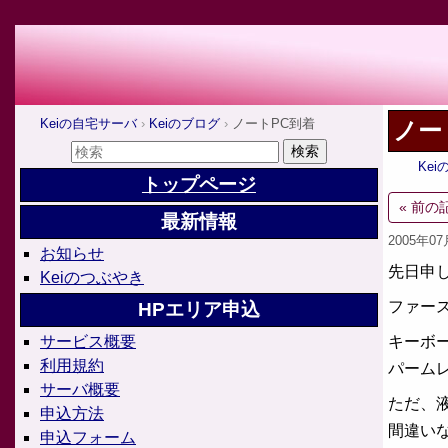
Keiの自宅サーバ
Keiのブログ
ノートPC到着
ノー
Ke
トップページ
« 前の
最新情報
2005年0
お知らせ
先日申
Keiのつぶやき
ファー
HPエリア申込
キーボ
サービス概要
利用規約
パーム
サーバ概要
ただ、
申込方法
間違い
申込フォーム