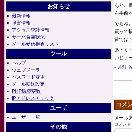
あと、
お知らせ
右手前
最新情報
障害情報
でもね。
アクセス統計情報
買って
サーバ負荷状況
昔では
メール受信拒否リスト
あ・く
ツール
いじょ
ヘルプ
« 差別
ウェブメーラ
パスワード変更
メール転送設定
PHP環境変数
IPアドレスチェック
コメ
ユーザ
ユーザー一覧
メール
コメント
その他