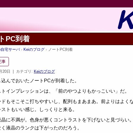
トPC到着
iの自宅サーバ
Keiのブログ
ノートPC到着
記事
7月20日
| カテゴリ:
Keiのブログ
し込んでおいたノートPCが到着した。
ストインプレッションは、「前のやつよりもかっこいい」だ。
ードもそこそこ打ちやすいし、配列もまあまあ。前よりはよく
レストもいい感じ。しっくりと来る。
液晶に不満が。色身が悪くコントラストを下げないと見づらい
なく液晶のランクは下がったのだろう。