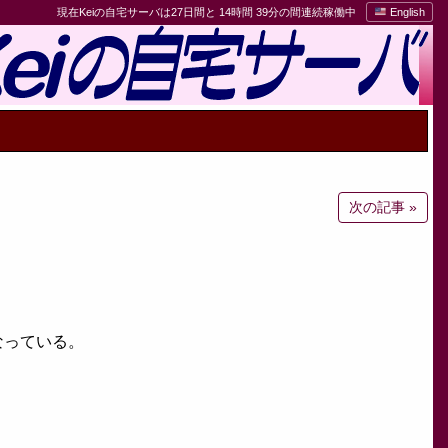
現在Keiの自宅サーバは27日間と 14時間 39分の間連続稼働中
English
次の記事 »
なっている。
。