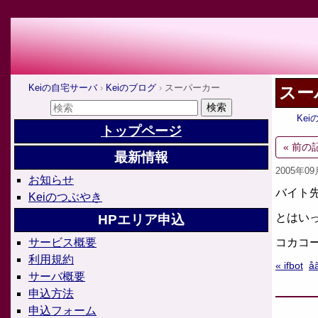
Keiの自宅サーバ
Keiのブログ
スーパーカー
スー
Ke
トップページ
« 前の
最新情報
2005年0
お知らせ
バイト
Keiのつぶやき
とはい
HPエリア申込
コカコ
サービス概要
利用規約
« ifbot
å
サーバ概要
申込方法
申込フォーム