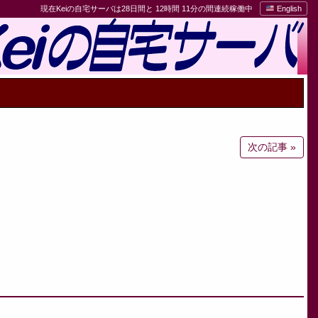
現在Keiの自宅サーバは28日間と 12時間 11分の間連続稼働中
English
次の記事 »