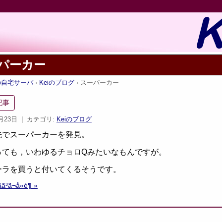
パーカー
iの自宅サーバ
Keiのブログ
スーパーカー
記事
9月23日
| カテゴリ:
Keiのブログ
先でスーパーカーを発見。
っても，いわゆるチョロQみたいなもんですが。
ーラを買うと付いてくるそうです。
ãã³ã¬å«è¶ »