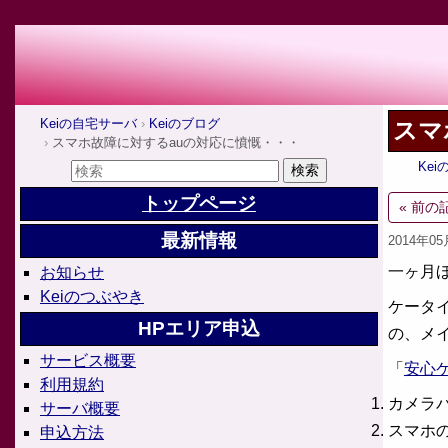
Keiの自宅サーバ
Keiのブログ
スマ
スマホ故障に対するauの対応に憤慨・・・
Ke
トップページ
« 前の
最新情報
2014年0
一ヶ月
お知らせ
Keiのつぶやき
ケータ
HPエリア申込
の、メ
サービス概要
「
安心
利用規約
カメラ
サーバ概要
スマホ
申込方法