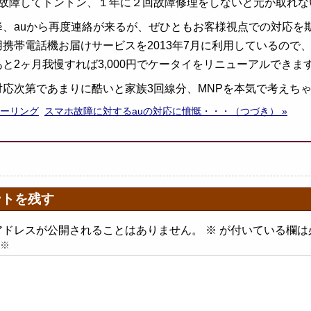
年故障してトントン、１年に２回故障修理をしないと元が取れな
降、auから再度連絡が来るが、ぜひともお客様視点での対応を
携帯電話機お届けサービスを2013年7月に利用しているので、
あと2ヶ月我慢すれば3,000円でケータイをリニューアルでき
対応次第であまりに酷いと家族3回線分、MNPを本気で考えち
2ツーリング
スマホ故障に対するauの対応に憤慨・・・（つづき） »
ントを残す
アドレスが公開されることはありません。
※
が付いている欄は
※