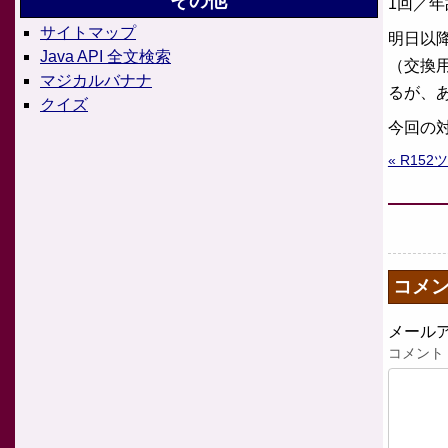
その他
1回／
サイトマップ
明日以
Java API 全文検索
（交換用
マジカルバナナ
るが、
クイズ
今回の
« R15
コメ
メール
コメント