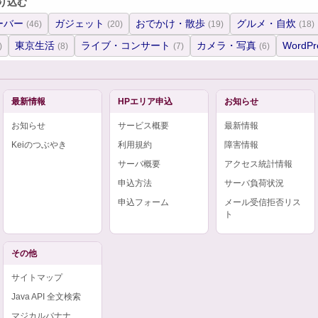
り込む
ーバー
ガジェット
おでかけ・散歩
グルメ・自炊
(46)
(20)
(19)
(18)
東京生活
ライブ・コンサート
カメラ・写真
WordPr
)
(8)
(7)
(6)
最新情報
HPエリア申込
お知らせ
お知らせ
サービス概要
最新情報
Keiのつぶやき
利用規約
障害情報
サーバ概要
アクセス統計情報
申込方法
サーバ負荷状況
申込フォーム
メール受信拒否リス
ト
その他
サイトマップ
Java API 全文検索
マジカルバナナ