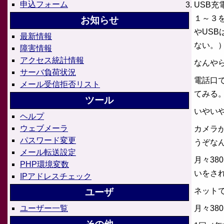
申込フォーム
USB
１～３
お知らせ
やUS
最新情報
ない。
障害情報
アクセス統計情報
なんや
サーバ負荷状況
電話口
メール受信拒否リスト
てみる
ツール
いやい
ヘルプ
ウェブメーラ
カメラ
パスワード変更
うぞな
メール転送設定
月々3
PHP環境変数
いをさ
IPアドレスチェック
ネット
ユーザ
月々38
ユーザー一覧