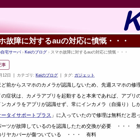
ホ故障に対するauの対応に憤慨・・・
iの自宅サーバ
Keiのブログ
スマホ故障に対するauの対応に憤慨・・・
記事
5月12日
| カテゴリ:
Keiのブログ
| タグ:
ガジェット
ほど前からスマホのカメラが認識しないため、先週スマホの修
イの症状は、カメラアプリを起動すると本来であれば、アプリ
インカメラをアプリが認識せず、常にインカメラ（自撮り）し
ケータイサポートプラス
」に入っていたので修理は無料だと思
パーツが故障しているのを認識したため交換が必要 ・・・ 
のリヤカバーが傷ついている ・・・ 有料