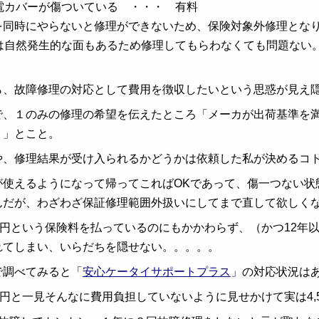
充電カバーが傷ついている ・・・ 有料
を同時にやらないと修理ができないため、保険対象外修理となり5
Bは自然発生的な面もあるため修理してもらわなくても問題ない
）
ら、故障修理の対応として費用を徴収したいという思惑が見え
で、１のみの修理の希望を伝えたところ「メーカが出荷基準を
。」とこと。
や、修理結果が受け入られるかどうかは依頼した私が決めるコ
が使えるようになって帰ってこればOKであって、傷一つない状
んだが、わざわざ保証修理範囲外扱いにしてまで直して欲しく
80円という保険料を払っているのにもかかわらず、（かつ12年
れてしまい、いらだちを隠せない。。。。。
で調べてみると「
安心ケータイサポートプラス
」の対応状況は
0円と一見そんなに費用負担していないように見せかけて実は4,