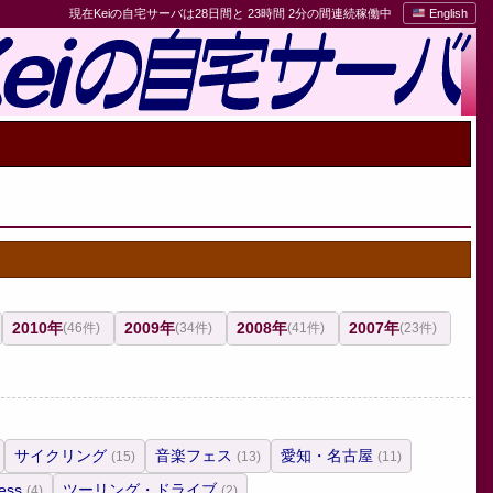
現在Keiの自宅サーバは28日間と 23時間 2分の間連続稼働中
English
2010年
2009年
2008年
2007年
(46件)
(34件)
(41件)
(23件)
サイクリング
音楽フェス
愛知・名古屋
(15)
(13)
(11)
ess
ツーリング・ドライブ
(4)
(2)