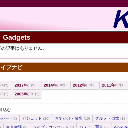
 Gadgets
グの記事はありません。
カイブナビ
2017年
2014年
2012年
2011年
(14件)
(1件)
(10件)
(1件)
(3件)
2005年
(23件)
(101件)
り込む
ーバー
ガジェット
おでかけ・散歩
グルメ・自炊
(46)
(20)
(19)
(18)
東京生活
ライブ・コンサート
カメラ・写真
WordPr
)
(8)
(7)
(6)