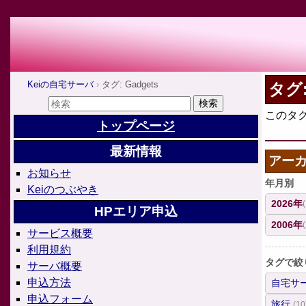
Keiの自宅サーバ
タグ: Gadgets
タグ:
このタ
トップページ
最新情報
アー
お知らせ
年月別
Keiのつぶやき
2026年
HPエリア申込
2006年
サービス概要
利用規約
タグで絞
サーバ概要
申込方法
自宅サ
申込フォーム
旅行
(10