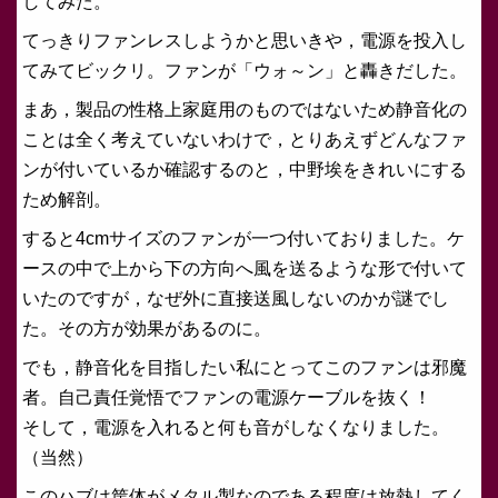
してみた。
てっきりファンレスしようかと思いきや，電源を投入し
てみてビックリ。ファンが「ウォ～ン」と轟きだした。
まあ，製品の性格上家庭用のものではないため静音化の
ことは全く考えていないわけで，とりあえずどんなファ
ンが付いているか確認するのと，中野埃をきれいにする
ため解剖。
すると4cmサイズのファンが一つ付いておりました。ケ
ースの中で上から下の方向へ風を送るような形で付いて
いたのですが，なぜ外に直接送風しないのかが謎でし
た。その方が効果があるのに。
でも，静音化を目指したい私にとってこのファンは邪魔
者。自己責任覚悟でファンの電源ケーブルを抜く！
そして，電源を入れると何も音がしなくなりました。
（当然）
このハブは筐体がメタル製なのである程度は放熱してく