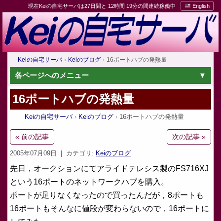
現在Keiの自宅サーバは27日間と 12時間 19分の間連続稼働中
English
Keiの自宅サーバ
Keiのブログ
16ポートハブの発熱量
各ページへのメニュー
16ポートハブの発熱量
Keiの自宅サーバ
Keiのブログ
16ポートハブの発熱量
« 前の記事
次の記事 »
2005年07月09日
| カテゴリ:
Keiのブログ
先日，オークションにてアライドテレシス製のFS716XJ
という16ポートのネットワークハブを購入。
ポートが足りなくなったので買ったんだが，8ポートも
16ポートもそんなに値段が変わらないので，16ポートに