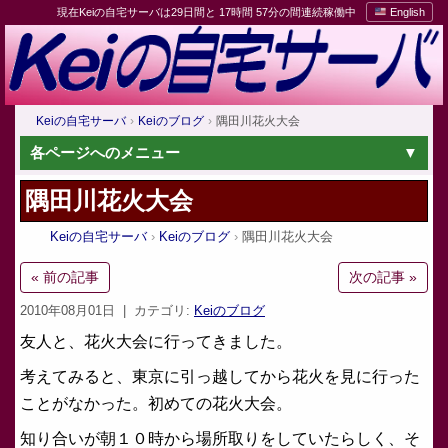
現在Keiの自宅サーバは29日間と 17時間 57分の間連続稼働中
English
Keiの自宅サーバ
Keiのブログ
隅田川花火大会
各ページへのメニュー
隅田川花火大会
Keiの自宅サーバ
Keiのブログ
隅田川花火大会
« 前の記事
次の記事 »
2010年08月01日
| カテゴリ:
Keiのブログ
友人と、花火大会に行ってきました。
考えてみると、東京に引っ越してから花火を見に行った
ことがなかった。初めての花火大会。
知り合いが朝１０時から場所取りをしていたらしく、そ