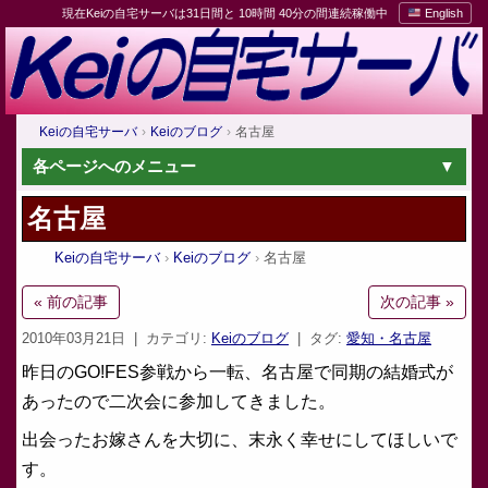
現在Keiの自宅サーバは31日間と 10時間 40分の間連続稼働中
English
Keiの自宅サーバ
Keiのブログ
名古屋
各ページへのメニュー
名古屋
Keiの自宅サーバ
Keiのブログ
名古屋
« 前の記事
次の記事 »
2010年03月21日
| カテゴリ:
Keiのブログ
| タグ:
愛知・名古屋
昨日のGO!FES参戦から一転、名古屋で同期の結婚式が
あったので二次会に参加してきました。
出会ったお嫁さんを大切に、末永く幸せにしてほしいで
す。