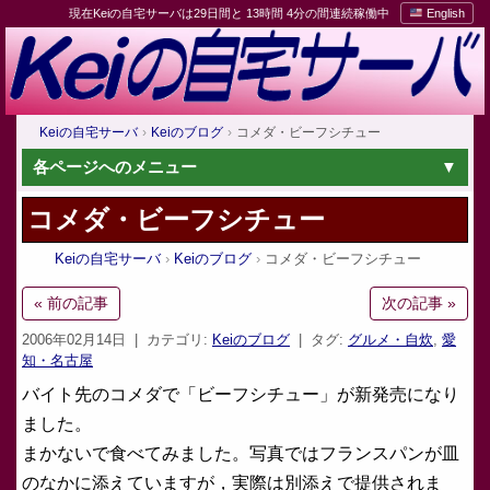
現在Keiの自宅サーバは29日間と 13時間 4分の間連続稼働中
English
Keiの自宅サーバ
Keiのブログ
コメダ・ビーフシチュー
各ページへのメニュー
コメダ・ビーフシチュー
Keiの自宅サーバ
Keiのブログ
コメダ・ビーフシチュー
« 前の記事
次の記事 »
2006年02月14日
| カテゴリ:
Keiのブログ
| タグ:
グルメ・自炊
,
愛
知・名古屋
バイト先のコメダで「ビーフシチュー」が新発売になり
ました。
まかないで食べてみました。写真ではフランスパンが皿
のなかに添えていますが，実際は別添えで提供されま