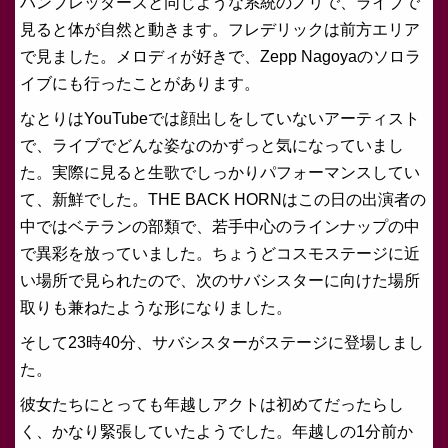
ハンブレッダーズと同じような系統のノリで、ライブで
見ると体が自然と動きます。フレデリックは前方エリア
で見ました。メロディが好きで、Zepp Nagoyaのソロラ
イブにも行ったことがあります。
なとりはYouTubeでは顔出しをしていないアーティスト
で、ライブでどんな姿なのかずっと気になっていまし
た。実際に見ると生歌でしっかりパフォーマンスしてい
て、新鮮でした。THE BACK HORNはこの日の出演者の
中ではベテランの部類で、若手中心のラインナップの中
で異彩を放っていました。ちょうどコスモステージに近
い場所で見られたので、次のサバシスターに向けた場所
取りも兼ねたような形になりました。
そして23時40分、サバシスターがステージに登場しまし
た。
彼女たちにとっても年越しアクトは初めてだったらし
く、かなり緊張していたようでした。年越しの1分前か