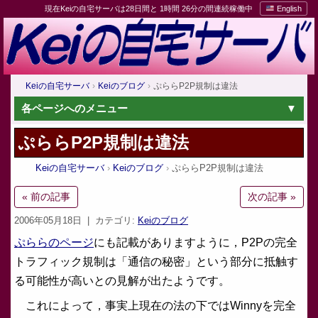
現在Keiの自宅サーバは28日間と 1時間 26分の間連続稼働中
English
Keiの自宅サーバ
Keiのブログ
ぷららP2P規制は違法
各ページへのメニュー
ぷららP2P規制は違法
Keiの自宅サーバ
Keiのブログ
ぷららP2P規制は違法
« 前の記事
次の記事 »
2006年05月18日
| カテゴリ:
Keiのブログ
ぷららのページ
にも記載がありますように，P2Pの完全
トラフィック規制は「通信の秘密」という部分に抵触す
る可能性が高いとの見解が出たようです。
これによって，事実上現在の法の下ではWinnyを完全